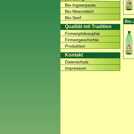
Bio-Ingwerpaste
Bio-Meerrettich
Bio-Senf
Bio-
Qualität mit Tradition
Firmenphilosophie
Firmengeschichte
Produktion
Kontakt
Datenschutz
Impressum