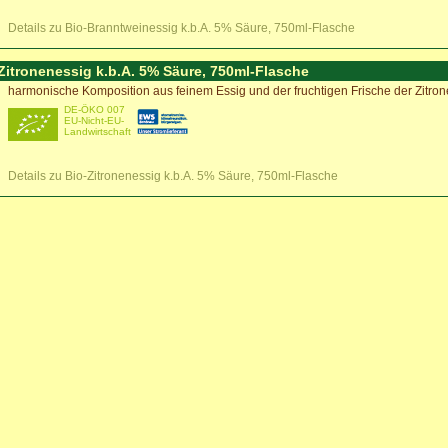
Details zu Bio-Branntweinessig k.b.A. 5% Säure, 750ml-Flasche
Zitronenessig k.b.A. 5% Säure, 750ml-Flasche
harmonische Komposition aus feinem Essig und der fruchtigen Frische der Zitron
DE-ÖKO 007
EU-Nicht-EU-
Landwirtschaft
Details zu Bio-Zitronenessig k.b.A. 5% Säure, 750ml-Flasche