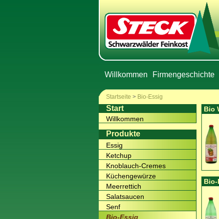
Willkommen
Firmengeschichte
Startseite
>
Bio-Essig
Start
Bio 
Willkommen
Produkte
Essig
Ketchup
Knoblauch-Cremes
Küchengewürze
Bio-
Meerrettich
Salatsaucen
Senf
Bio-Essig