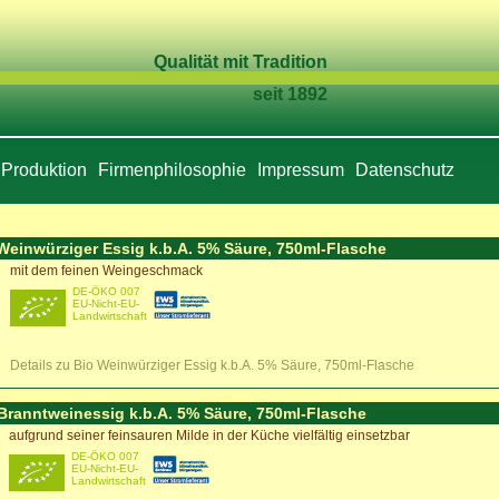
Qualität mit Tradition
seit 1892
Produktion
Firmenphilosophie
Impressum
Datenschutz
Weinwürziger Essig k.b.A. 5% Säure, 750ml-Flasche
mit dem feinen Weingeschmack
DE-ÖKO 007
EU-Nicht-EU-
Landwirtschaft
Details zu Bio Weinwürziger Essig k.b.A. 5% Säure, 750ml-Flasche
Branntweinessig k.b.A. 5% Säure, 750ml-Flasche
aufgrund seiner feinsauren Milde in der Küche vielfältig einsetzbar
DE-ÖKO 007
EU-Nicht-EU-
Landwirtschaft